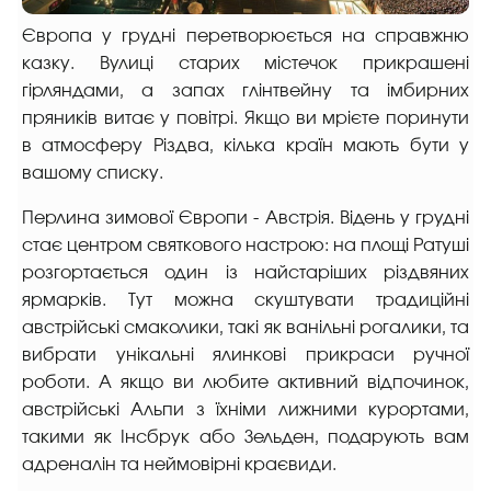
Європа у грудні перетворюється на справжню
казку. Вулиці старих містечок прикрашені
гірляндами, а запах глінтвейну та імбирних
пряників витає у повітрі. Якщо ви мрієте поринути
в атмосферу Різдва, кілька країн мають бути у
вашому списку.
Перлина зимової Європи - Австрія. Відень у грудні
стає центром святкового настрою: на площі Ратуші
розгортається один із найстаріших різдвяних
ярмарків. Тут можна скуштувати традиційні
австрійські смаколики, такі як ванільні рогалики, та
вибрати унікальні ялинкові прикраси ручної
роботи. А якщо ви любите активний відпочинок,
австрійські Альпи з їхніми лижними курортами,
такими як Інсбрук або Зельден, подарують вам
адреналін та неймовірні краєвиди.