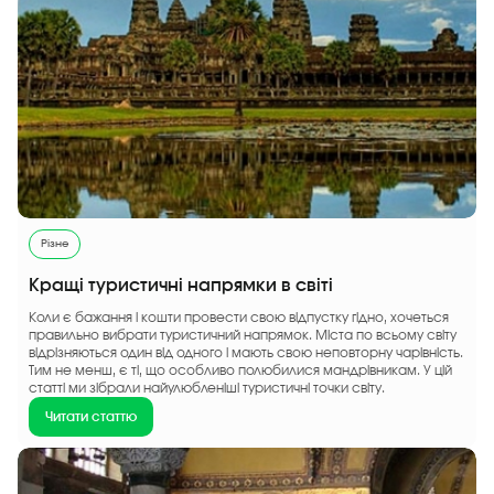
Різне
Кращі туристичні напрямки в світі
Коли є бажання і кошти провести свою відпустку гідно, хочеться
правильно вибрати туристичний напрямок. Міста по всьому світу
відрізняються один від одного і мають свою неповторну чарівність.
Тим не менш, є ті, що особливо полюбилися мандрівникам. У цій
статті ми зібрали найулюбленіші туристичні точки світу.
Читати статтю