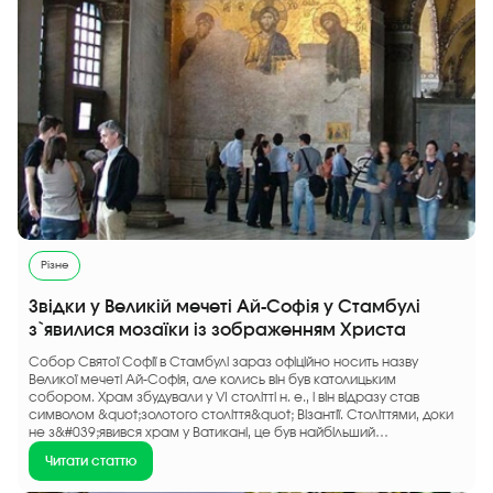
Різне
Звідки у Великій мечеті Ай-Софія у Стамбулі
з`явилися мозаїки із зображенням Христа
Собор Святої Софії в Стамбулі зараз офіційно носить назву
Великої мечеті Ай-Софія, але колись він був католицьким
собором. Храм збудували у VI столітті н. е., і він відразу став
символом &quot;золотого століття&quot; Візантії. Століттями, доки
не з&#039;явився храм у Ватикані, це був найбільший
християнський храм земної кулі.
Читати статтю