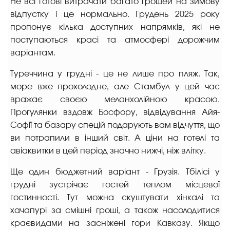
Не всі готові витрачати багато грошей на зимову
відпустку і це нормально. Грудень 2025 року
пропонує кілька доступних напрямків, які не
поступаються красі та атмосфері дорожчим
варіантам.
Туреччина у грудні - це не лише про пляж. Так,
море вже прохолодне, але Стамбул у цей час
вражає своєю меланхолійною красою.
Прогулянки вздовж Босфору, відвідування Айя-
Софії та базару спецій подарують вам відчуття, що
ви потрапили в інший світ. А ціни на готелі та
авіаквитки в цей період значно нижчі, ніж влітку.
Ще один бюджетний варіант - Грузія. Тбілісі у
грудні зустрічає гостей теплом місцевої
гостинності. Тут можна скуштувати хінкалі та
хачапурі за смішні гроші, а також насолодитися
краєвидами на засніжені гори Кавказу. Якщо