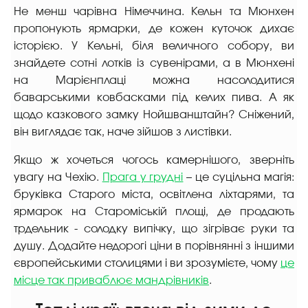
Не менш чарівна Німеччина. Кельн та Мюнхен
пропонують ярмарки, де кожен куточок дихає
історією. У Кельні, біля величного собору, ви
знайдете сотні лотків із сувенірами, а в Мюнхені
на Марієнплаці можна насолодитися
баварськими ковбасками під келих пива. А як
щодо казкового замку Нойшванштайн? Сніжений,
він виглядає так, наче зійшов з листівки.
Якщо ж хочеться чогось камернішого, зверніть
увагу на Чехію.
Прага у грудні
– це суцільна магія:
бруківка Старого міста, освітлена ліхтарями, та
ярмарок на Староміській площі, де продають
трдельник - солодку випічку, що зігріває руки та
душу. Додайте недорогі ціни в порівнянні з іншими
європейськими столицями і ви зрозумієте, чому
це
місце так приваблює мандрівників
.