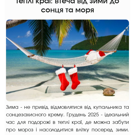
Теплі краї: втеча від зими до
сонця та моря
Зима - не привід відмовлятися від купальника та
сонцезахисного крему. Грудень 2025 - ідеальний
час для подорожі в теплі краї, де можна забути
про мороз і насолодитися влітку посеред зими.