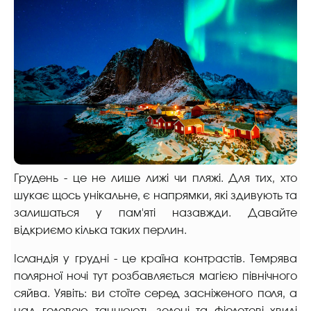
Грудень - це не лише лижі чи пляжі. Для тих, хто
шукає щось унікальне, є напрямки, які здивують та
залишаться у пам'яті назавжди. Давайте
відкриємо кілька таких перлин.
Ісландія у грудні - це країна контрастів. Темрява
полярної ночі тут розбавляється магією північного
сяйва. Уявіть: ви стоїте серед засніженого поля, а
над головою танцюють зелені та фіолетові хвилі