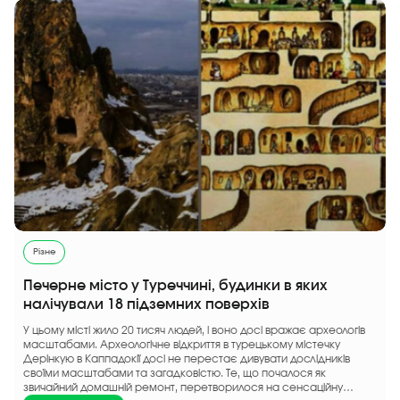
Різне
Печерне місто у Туреччині, будинки в яких
налічували 18 підземних поверхів
У цьому місті жило 20 тисяч людей, і воно досі вражає археологів
масштабами. Археологічне відкриття в турецькому містечку
Дерінкую в Каппадокії досі не перестає дивувати дослідників
своїми масштабами та загадковістю. Те, що почалося як
звичайний домашній ремонт, перетворилося на сенсаційну