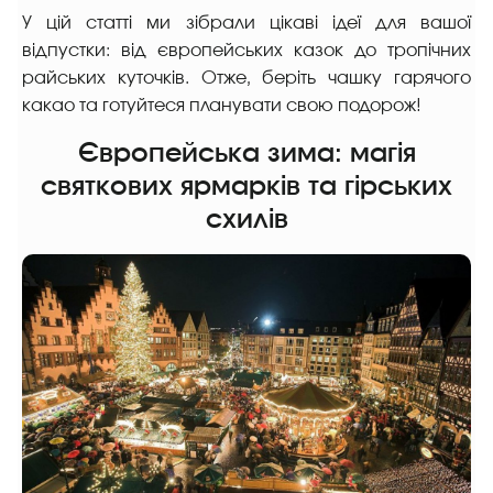
У цій статті ми зібрали цікаві ідеї для вашої
відпустки: від європейських казок до тропічних
райських куточків. Отже, беріть чашку гарячого
какао та готуйтеся планувати свою подорож!
Європейська зима: магія
святкових ярмарків та гірських
схилів