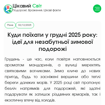
Цікавий
Світ
Подорожі. Враження. Цікаві факти
Різне
02/12/2025
Куди поїхати у грудні 2025 року:
ідеї для незабутньої зимової
подорожі
Грудень - це час, коли повітря наповнюється
ароматом мандаринів, а вулиці мерехтять
святковими вогниками. Зима кличе до нових
пригод, будь то засніжені вершини або теплі
береги далеких морів. У 2025 році світ пропонує
безліч напрямків для подорожей, які здатні
подарувати як затишок різдвяних ярмарків, так і
екзотичну втечу від холодів.