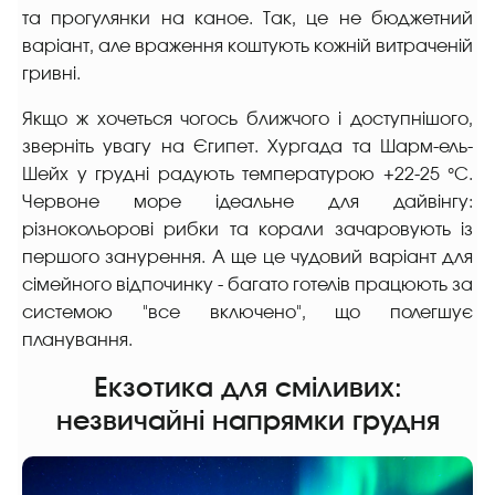
та прогулянки на каное. Так, це не бюджетний
варіант, але враження коштують кожній витраченій
гривні.
Якщо ж хочеться чогось ближчого і доступнішого,
зверніть увагу на Єгипет. Хургада та Шарм-ель-
Шейх у грудні радують температурою +22-25 °C.
Червоне море ідеальне для дайвінгу:
різнокольорові рибки та корали зачаровують із
першого занурення. А ще це чудовий варіант для
сімейного відпочинку - багато готелів працюють за
системою "все включено", що полегшує
планування.
Екзотика для сміливих:
незвичайні напрямки грудня