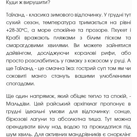
Куди ж вирушити?
Таїланд - класика зимового відпочинку. У грудні тут
сухий сезон, температура тримається на рівні
+28-30°C, а море спокійне та прозоре. Пхукет і
Крабі вражають пляжами з білим піском та
смарагдовими хвилями. Ви можете зайнятися
дайвінгом, досліджуючи коралові рифи, або
просто розслабитись у гамаку з кокосом у руці. А
ще Таїланд - це смачна їжа: гострий суп том ям чи
соковиті манго стануть вашими улюбленими
спогадами.
Ще один напрямок, який обіцяє тепло та спокій, -
Мальдіви. Цей райський архіпелаг пропонує в
грудні ідеальні умови для відпочинку: сонце,
бірюзові лагуни та абсолютна тиша. Тут можна
орендувати віллу над водою та прокидатися під
шум хвиль. Для активних мандрівників є снорклінг