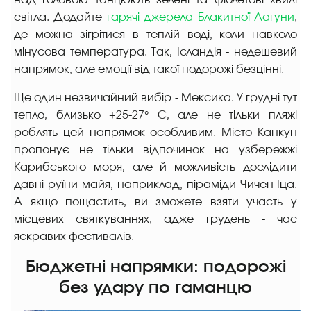
світла. Додайте
гарячі джерела Блакитної Лагуни
,
де можна зігрітися в теплій воді, коли навколо
мінусова температура. Так, Ісландія - недешевий
напрямок, але емоції від такої подорожі безцінні.
Ще один незвичайний вибір - Мексика. У грудні тут
тепло, близько +25-27° C, але не тільки пляжі
роблять цей напрямок особливим. Місто Канкун
пропонує не тільки відпочинок на узбережжі
Карибського моря, але й можливість дослідити
давні руїни майя, наприклад, піраміди Чичен-Іца.
А якщо пощастить, ви зможете взяти участь у
місцевих святкуваннях, адже грудень - час
яскравих фестивалів.
Бюджетні напрямки: подорожі
без удару по гаманцю