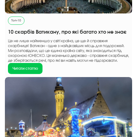
Топ-10
10 скарбів Ватикану, про які багато хто не знає
Це не лише найменша у світі країна, це ще й справжня
скарбниця! Ватикан - одне з найцікавіших місць для подорожей.
Ми розповідали, що це єдина країна світу, яка знаходиться під
охороною ЮНЕСКО. Ця маленька держава - справжня скарбниця,
де зберігаються речі, про які ви навіть могли не підозрювати.
Читати статтю