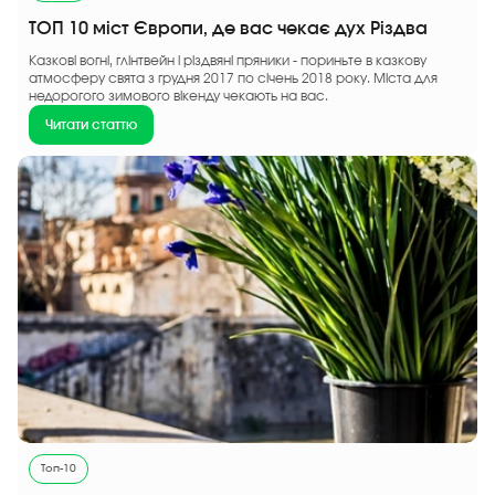
ТОП 10 міст Європи, де вас чекає дух Різдва
Казкові вогні, глінтвейн і різдвяні пряники - пориньте в казкову
атмосферу свята з грудня 2017 по січень 2018 року. Міста для
недорогого зимового вікенду чекають на вас.
Читати статтю
Топ-10