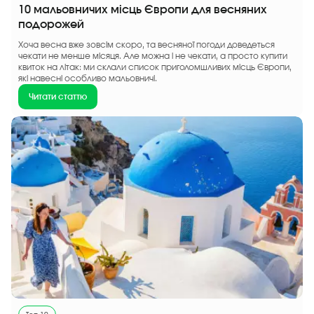
10 мальовничих місць Європи для весняних
подорожей
Хоча весна вже зовсім скоро, та весняної погоди доведеться
чекати не менше місяця. Але можна і не чекати, а просто купити
квиток на літак: ми склали список приголомшливих місць Європи,
які навесні особливо мальовничі.
Читати статтю