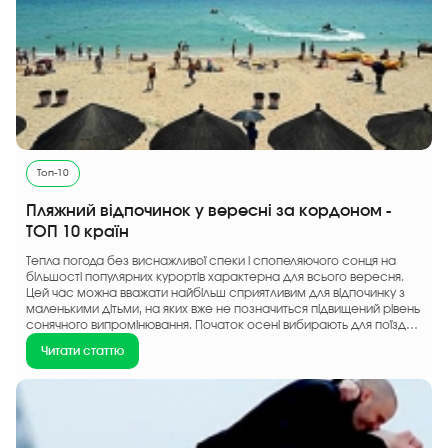
Топ-10
Пляжний відпочинок у вересні за кордоном -
ТОП 10 країн
Тепла погода без виснажливої ​​спеки і спопеляючого сонця на
більшості популярних курортів характерна для всього вересня.
Цей час можна вважати найбільш сприятливим для відпочинку з
маленькими дітьми, на яких вже не позначиться підвищений рівень
сонячного випромінювання. Початок осені вибирають для поїздок
люди з негативним ставленням до засмаги або ті, хто хоче...
Читати статтю