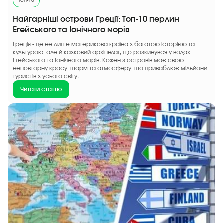
Топ-10
Найгарніші острови Греції: Топ-10 перлин
Егейського та Іонічного морів
Греція - це не лише материкова країна з багатою історією та
культурою, але й казковий архіпелаг, що розкинувся у водах
Егейського та Іонічного морів. Кожен з островів має свою
неповторну красу, шарм та атмосферу, що приваблює мільйони
туристів з усього світу.
Читати статтю