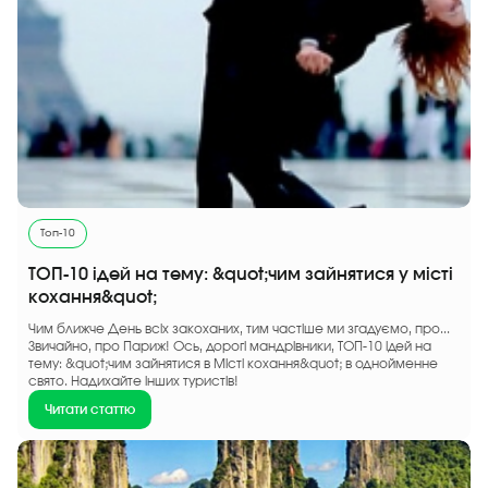
Топ-10
ТОП-10 ідей на тему: &quot;чим зайнятися у місті
кохання&quot;
Чим ближче День всіх закоханих, тим частіше ми згадуємо, про...
Звичайно, про Париж! Ось, дорогі мандрівники, ТОП-10 ідей на
тему: &quot;чим зайнятися в Місті кохання&quot; в однойменне
свято. Надихайте інших туристів!
Читати статтю