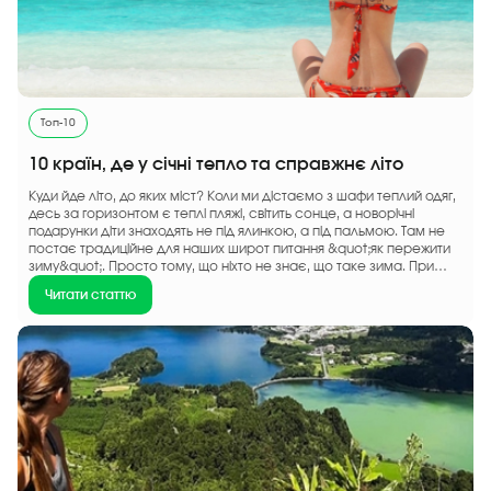
Топ-10
10 країн, де у січні тепло та справжнє літо
Куди йде літо, до яких міст? Коли ми дістаємо з шафи теплий одяг,
десь за горизонтом є теплі пляжі, світить сонце, а новорічні
подарунки діти знаходять не під ялинкою, а під пальмою. Там не
постає традиційне для наших широт питання &quot;як пережити
зиму&quot;. Просто тому, що ніхто не знає, що таке зима. При
цьому...
Читати статтю