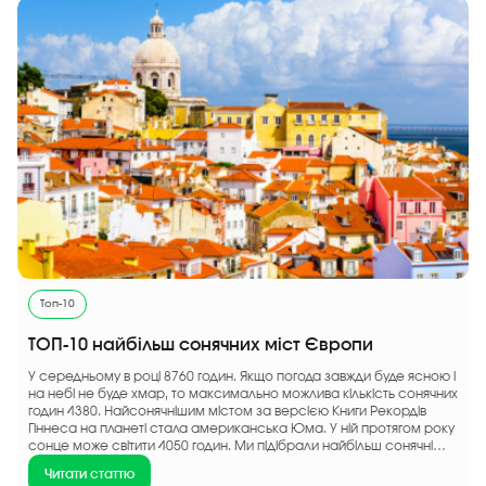
Топ-10
ТОП-10 найбільш сонячних міст Європи
У середньому в році 8760 годин. Якщо погода завжди буде ясною і
на небі не буде хмар, то максимально можлива кількість сонячних
годин 4380. Найсонячнішим містом за версією Книги Рекордів
Гіннеса на планеті стала американська Юма. У ній протягом року
сонце може світити 4050 годин. Ми підібрали найбільш сонячні
міста трохи ближче до нас.
Читати статтю