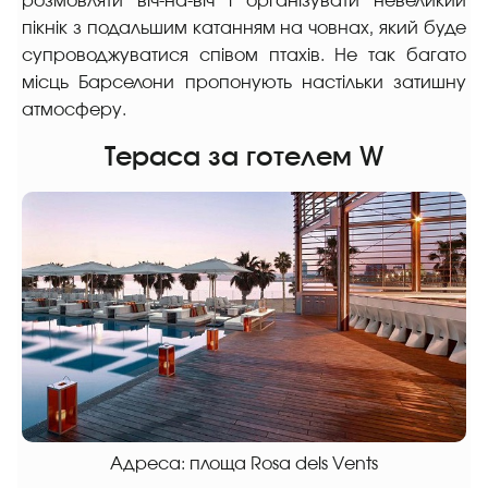
розмовляти віч-на-віч і організувати невеликий
пікнік з подальшим катанням на човнах, який буде
супроводжуватися співом птахів. Не так багато
місць Барселони пропонують настільки затишну
атмосферу.
Тераса за готелем W
Адреса: площа Rosa dels Vents