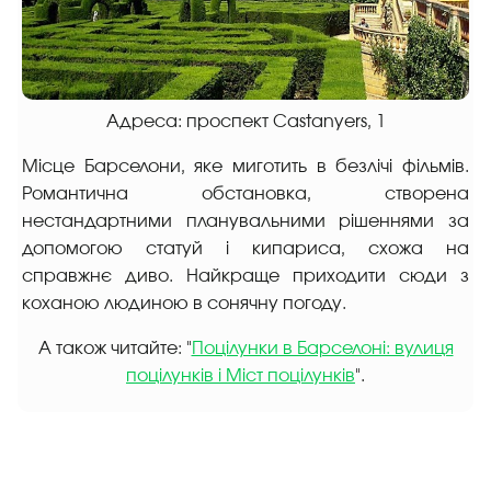
Адреса: проспект Castanyers, 1
Місце Барселони, яке миготить в безлічі фільмів.
Романтична обстановка, створена
нестандартними планувальними рішеннями за
допомогою статуй і кипариса, схожа на
справжнє диво. Найкраще приходити сюди з
коханою людиною в сонячну погоду.
А також читайте: "
Поцілунки в Барселоні: вулиця
поцілунків і Міст поцілунків
".