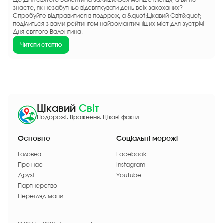
знаєте, як незабутньо відсвяткувати день всіх закоханих?
Спробуйте відправитися в подорож, а &quot;Цікавий Світ&quot;
поділиться з вами рейтингом найромантичніших міст для зустрічі
Дня святого Валентина.
Читати статтю
Цікавий
Світ
Подорожі. Враження. Цікаві факти
Основне
Соціальні мережі
Головна
Facebook
Про нас
Instagram
Друзі
YouTube
Партнерство
Перегляд мапи