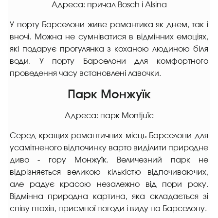
Адреса: причал Bosch i Alsina
У порту Барселони живе романтика як днем, так і
вночі. Можна не сумніватися в відмінних емоціях,
які подарує прогулянка з коханою людиною біля
води. У порту Барселони для комфортного
проведення часу встановлені лавочки.
Парк Монжуїк
Адреса: парк Montjuïc
Серед кращих романтичних місць Барселони для
усамітненого відпочинку варто виділити природне
диво - гору Монжуїк. Величезний парк не
відрізняється великою кількістю відпочиваючих,
але радує красою незалежно від пори року.
Відмінна природна картина, яка складається зі
співу птахів, приємної погоди і виду на Барселону.