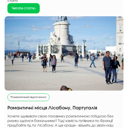
статті!
Читати статтю
Романтичний відпочинок
Романтичні місця Лісабону, Португалія
Хочете здивувати свою половинку романтичною поїздкою без
ризику здатися банальними? Тоді замість путівника по Франції
придбайте гід по Лісабону. А ще краще - візьміть до уваги наш